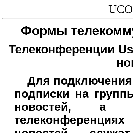
UCO
Формы телекомму
Телеконференции Use
но
Для подключения к
подписки на групп
новостей, а 
телеконференция
новостей, служа